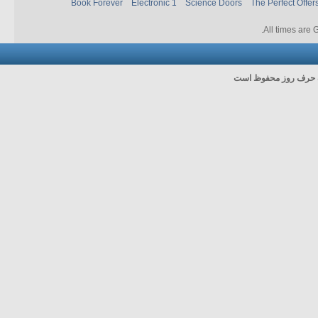
Book Forever
Electronic 1
Science Doors
The Perfect Offer
.
All times are