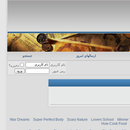
ارسالهاي امروز
جستجو
نام کاربری
ذخیره؟
رمز عبور
War Dreams
Super Perfect Body
Scary Nature
Lovers School
Winner 
How Cook Food